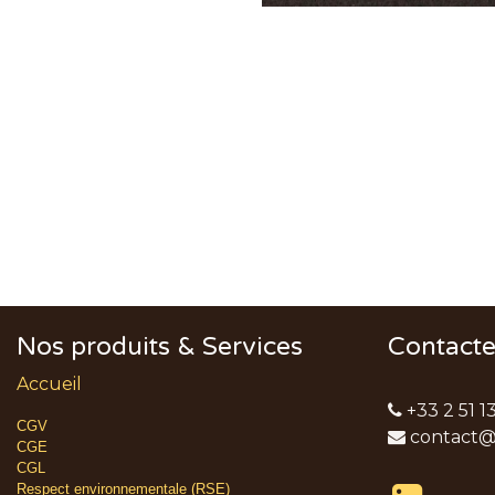
Nos produits & Services
Contact
Accueil
+33 2 51 1
CGV
contact@
CGE
CGL
Respect environnementale (RSE)