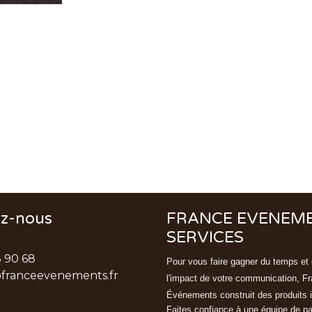
ez-nous
FRANCE EVENEM
SERVICES
3 90 68
Pour vous faire gagner du temps et 
franceevenements.fr
l'impact de votre communication, F
Événements
construit des produits 
Faites confiance à une équipe de p