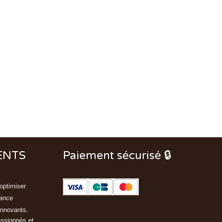
ENTS
Paiement sécurisé 🔒
optimiser
rance
innovants.
assionnés et