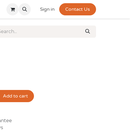
Sign in
Contact Us
Add to cart
antee
ys