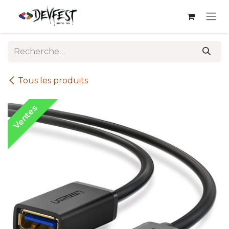
Se rendre au contenu
Tous les produits
Ventes