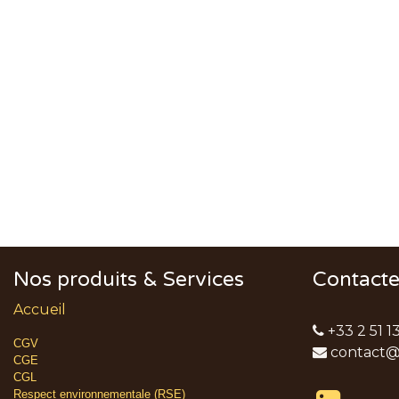
Nos produits & Services
Contact
Accueil
+33 2 51 1
CGV
contact@
CGE
CGL
Respect environnementale (RSE)