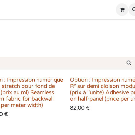
ts
Presentations
Contactez-nous
n : Impression numérique
Option : Impression numé
r stretch pour fond de
R° sur demi cloison modu
 (prix au ml) Seamless
(prix à l'unité) Adhesive p
m fabric for backwall
on half-panel (price per un
e per meter width)
82,00
€
0
€