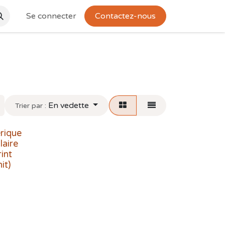
Se connecter
Contactez-nous
En vedette
Trier par :
rique
laire
rint
it)