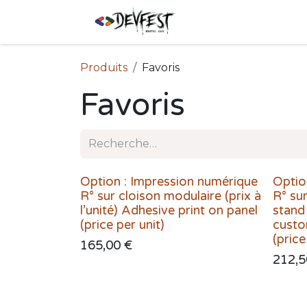
Se rendre au contenu
Shop
Événemen
Produits
Favoris
Favoris
Option : Impression numérique
Optio
R° sur cloison modulaire (prix à
R° su
l’unité) Adhesive print on panel
stand
(price per unit)
custo
(pric
165,00
€
212,5