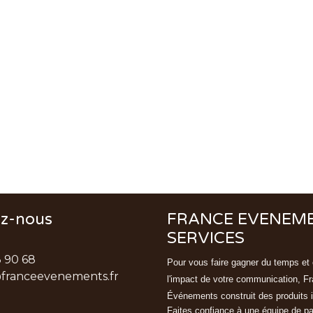
ez-nous
FRANCE EVENEM
SERVICES
3 90 68
Pour vous faire gagner du temps et 
franceevenements.fr
l'impact de votre communication, F
Événements
construit des produits 
Faites confiance à une équipe de p