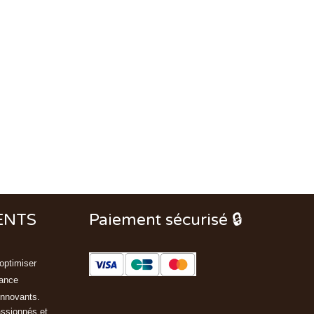
ENTS
Paiement sécurisé 🔒
optimiser
rance
innovants.
assionnés et