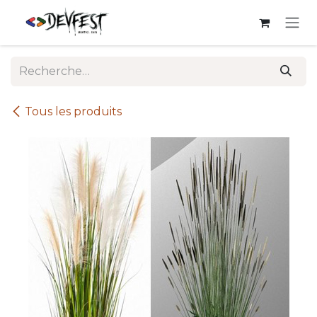
Se rendre au contenu
Tous les produits