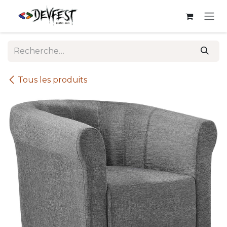
Se rendre au contenu
Tous les produits