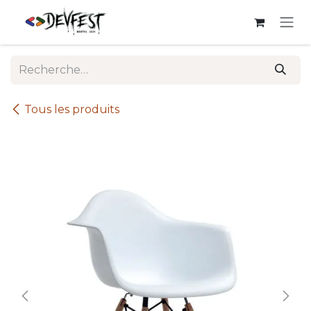
Se rendre au contenu
Tous les produits