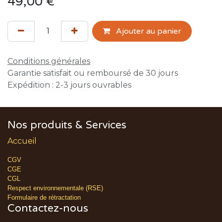
49,00
€
Ajouter au panier
Conditions générales
Garantie satisfait ou remboursé de 30 jours
Expédition : 2-3 jours ouvrables
Nos produits & Services
Accueil
CGV
CGE
CGL
Respect environnementale (RSE)
Formulaire de rétractation
Contactez-nous