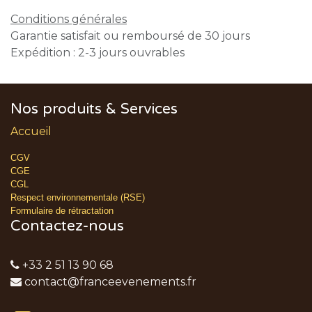
Conditions générales
Garantie satisfait ou remboursé de 30 jours
Expédition : 2-3 jours ouvrables
Nos produits & Services
Accueil
CGV
CGE
CGL
Respect environnementale (RSE)
Formulaire de rétractation
Contactez-nous
+33 2 51 13 90 68
contact@franceevenements.fr