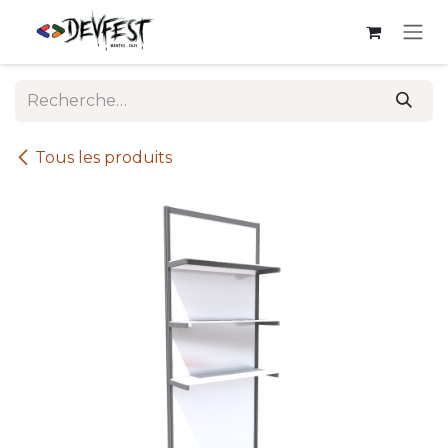
Se rendre au contenu
Tous les produits