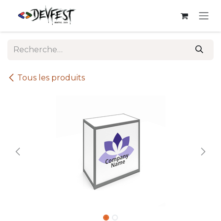
Se rendre au contenu
Tous les produits