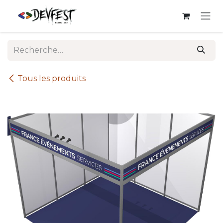
Se rendre au contenu
Tous les produits