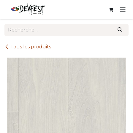
Se rendre au contenu
Tous les produits