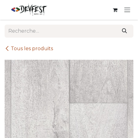
Se rendre au contenu
Tous les produits