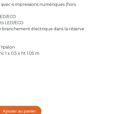
 avec 4 impressions numériques (hors
 LED/ECO
atts LED/ECO
de branchement électrique dans la réserve
Ypsilon
 1 x 0.5 x ht 1.05 m
Ajouter au panier