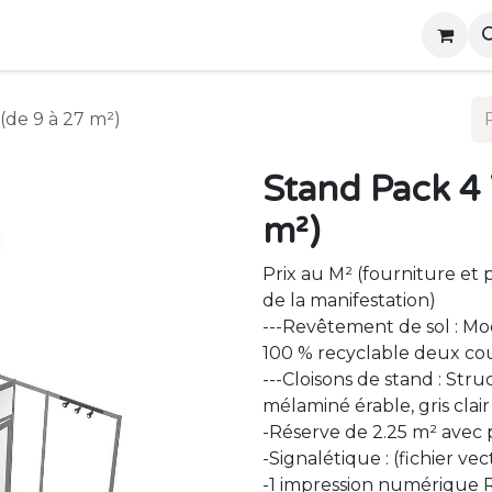
ts
Presentations
Contactez-nous
(de 9 à 27 m²)
Stand Pack 4 
m²)
Prix au M² (fourniture et 
de la manifestation)
---Revêtement de sol : M
100 % recyclable deux co
---Cloisons de stand : Stru
mélaminé érable, gris clai
-Réserve de 2.25 m² avec 
-Signalétique : (fichier vec
-1 impression numérique R