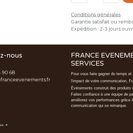
Conditions générales
Garantie satisfait ou remb
Expédition : 2-3 jours ouv
ez-nous
FRANCE EVENEM
SERVICES
3 90 68
Pour vous faire gagner du temps et 
franceevenements.fr
l'impact de votre communication, F
Événements
construit des produits 
Faites confiance à une équipe de p
améliorez vos performances grâce 
communication qui se remarque.
ais