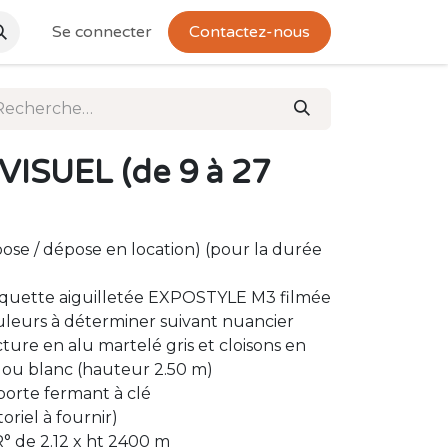
Se connecter
Contactez-nous
VISUEL (de 9 à 27
pose / dépose en location) (pour la durée
oquette aiguilletée EXPOSTYLE M3 filmée
uleurs à déterminer suivant nuancier
cture en alu martelé gris et cloisons en
r ou blanc (hauteur 2.50 m)
porte fermant à clé
toriel à fournir)
° de 2.12 x ht 2400 m