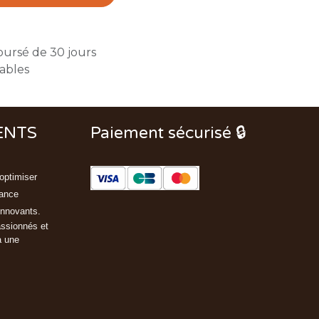
oursé de 30 jours
rables
ENTS
Paiement sécurisé 🔒
optimiser
rance
innovants.
assionnés et
à une