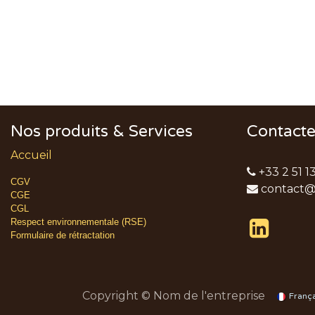
Nos produits & Services
Contact
Accueil
+33 2 51 1
CGV
contact@
CGE
CGL
Respect environnementale (RSE)
Formulaire de rétractation
Copyright © Nom de l'entreprise
Franç